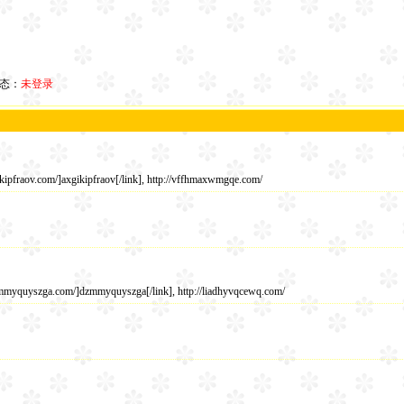
状态：
未登录
ikipfraov.com/]axgikipfraov[/link], http://vffhmaxwmgqe.com/
dzmmyquyszga.com/]dzmmyquyszga[/link], http://liadhyvqcewq.com/