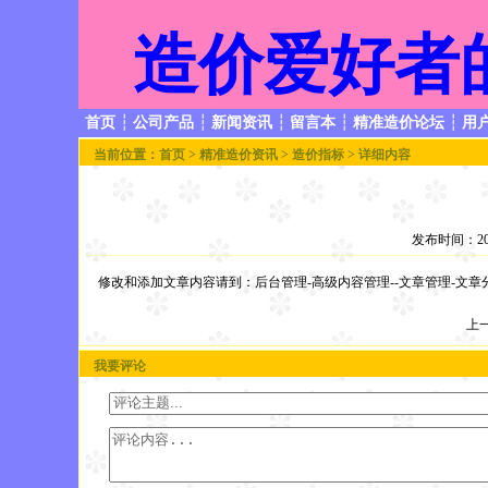
造价爱好者
首页
┆
公司产品
┆
新闻资讯
┆
留言本
┆
精准造价论坛
┆
用
当前位置：
首页
>
精准造价资讯
>
造价指标
> 详细内容
发布时间：200
修改和添加文章内容请到：后台管理-高级内容管理--文章管理-文
上
我要评论