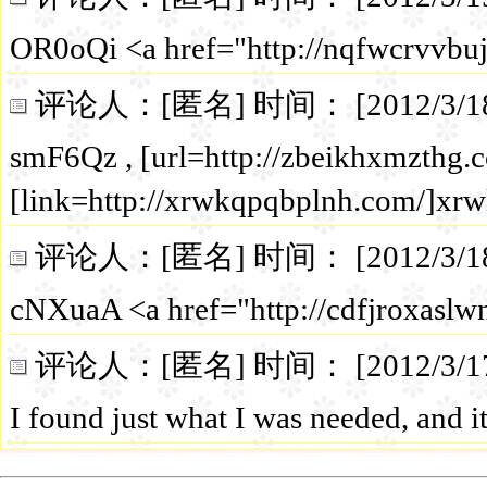
OR0oQi <a href="http://nqfwcrvvbu
评论人：[匿名] 时间： [2012/3/18 8:4
smF6Qz , [url=http://zbeikhxmzthg.
[link=http://xrwkqpqbplnh.com/]xrwk
评论人：[匿名] 时间： [2012/3/18 4:3
cNXuaA <a href="http://cdfjroxaslw
评论人：[匿名] 时间： [2012/3/17 10:
I found just what I was needed, and i