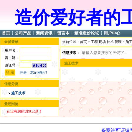
造价爱好者的
首页
┆
公司产品
┆
新闻资讯
┆
留言本
┆
精准造价论坛
┆
用户中心
会员登录
当前位置：
首页
>
工程.现场.技术.管理
> 施
用户名：
信息搜索：
密 码：
施工技术
验证码：
注册
忘记密码？
信息分类
施工技术
最近浏览
还没有您的浏览记录！
备案许可证编号